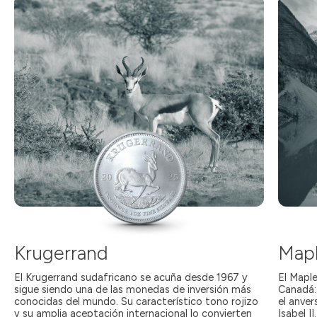
Krugerrand
Mapl
El Krugerrand sudafricano se acuña desde 1967 y
El Mapl
sigue siendo una de las monedas de inversión más
Canadá:
conocidas del mundo. Su característico tono rojizo
el anve
y su amplia aceptación internacional lo convierten
Isabel I