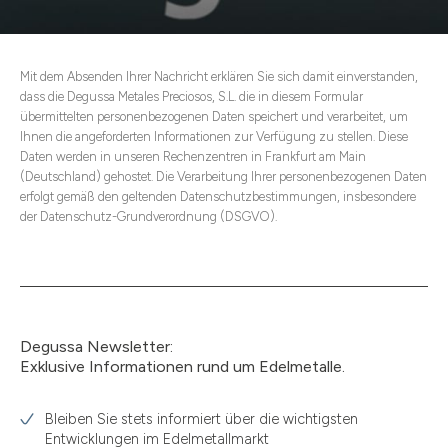
Mit dem Absenden Ihrer Nachricht erklären Sie sich damit einverstanden,
dass die Degussa Metales Preciosos, S.L. die in diesem Formular
übermittelten personenbezogenen Daten speichert und verarbeitet, um
Ihnen die angeforderten Informationen zur Verfügung zu stellen. Diese
Daten werden in unseren Rechenzentren in Frankfurt am Main
(Deutschland) gehostet. Die Verarbeitung Ihrer personenbezogenen Daten
erfolgt gemäß den geltenden Datenschutzbestimmungen, insbesondere
der Datenschutz-Grundverordnung (DSGVO).
Degussa Newsletter:
Exklusive Informationen rund um Edelmetalle.
Bleiben Sie stets informiert über die wichtigsten
Entwicklungen im Edelmetallmarkt