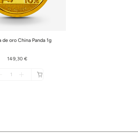
 de oro China Panda 1g
149,30 €
Menge
für
no
disponible