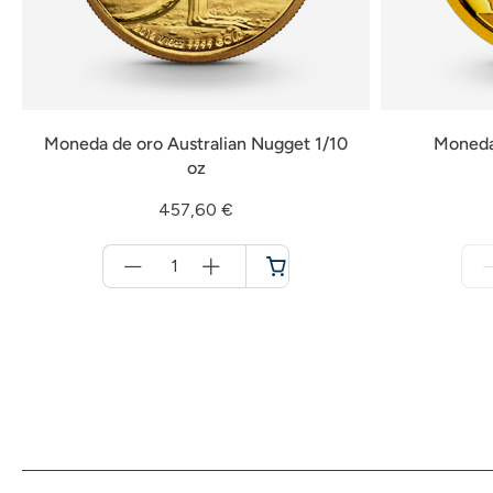
Moneda de oro Australian Nugget 1/10
Moneda
oz
457,60 €
Menge
für
Cesta
de
la
compra