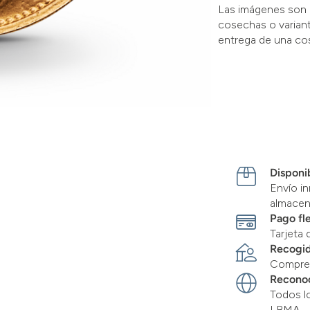
Las imágenes son 
cosechas o variant
entrega de una co
Disponib
Envío in
almace
Pago fl
Tarjeta 
Recogid
Compre 
Recono
Todos l
LBMA