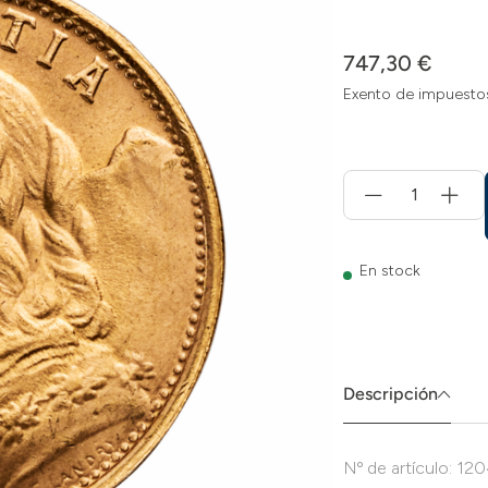
747,30 €
Exento de impuesto
Menge
für
Añadir
a
la
En stock
cesta
Descripción
Nº de artículo: 12