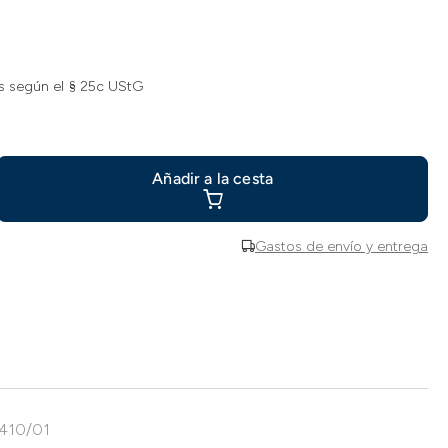
s según el § 25c UStG
Añadir a la cesta
Gastos de envío y entrega
0410/01