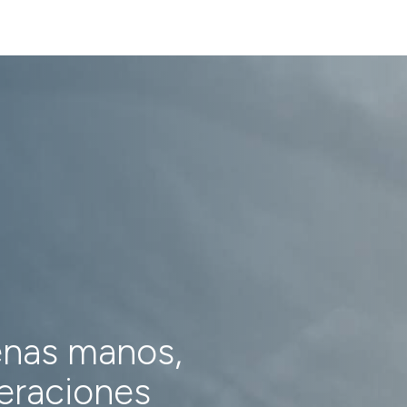
enas manos,
neraciones