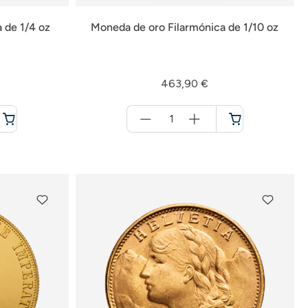
 de 1/4 oz
Moneda de oro Filarmónica de 1/10 oz
463,90 €
Menge
für
Cesta
de
la
compra