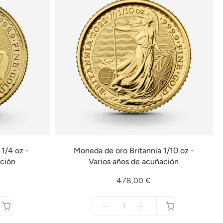
1/4 oz -
Moneda de oro Britannia 1/10 oz -
ación
Varios años de acuñación
478,00 €
Menge
für
no