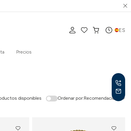
ES
ta
Precios
oductos disponibles
Ordenar por:
Recomendación
Lu-V
10-1