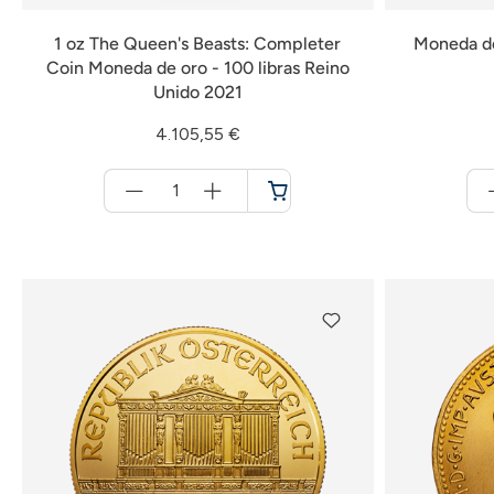
1 oz The Queen's Beasts: Completer
Moneda de
Coin Moneda de oro - 100 libras Reino
Unido 2021
4.105,55 €
Menge
für
Cesta
de
la
compra