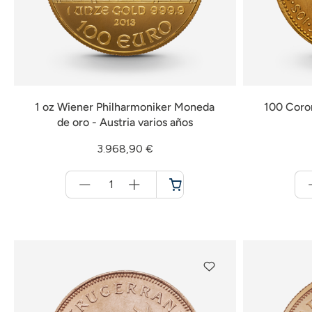
1 oz Wiener Philharmoniker Moneda
100 Coro
de oro - Austria varios años
3.968,90 €
Menge
für
Cesta
de
la
compra