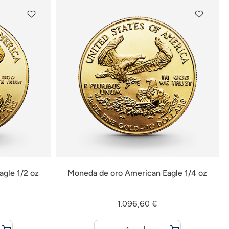
gle 1/2 oz
Moneda de oro American Eagle 1/4 oz
1.096,60 €
Menge