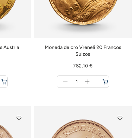
 Austria
Moneda de oro Vreneli 20 Francos
Suizos
762,10 €
Menge
für
Cesta
de
la
compra