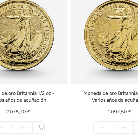
de oro Britannia 1/2 oz -
Moneda de oro Britannia 
os años de acuñación
Varios años de acuñ
2.078,70 €
1.097,50 €
Menge
Menge
für
für
no
no