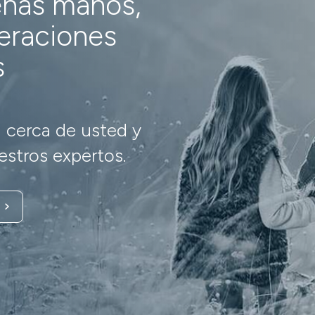
enas manos,
neraciones
s
 cerca de usted y
stros expertos.