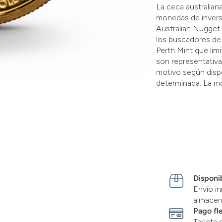
La ceca australian
monedas de invers
Australian Nugget 
los buscadores de 
Perth Mint que lim
son representativa
motivo según dispo
determinada. La m
Disponib
Envío in
almace
Pago fl
Tarjeta 