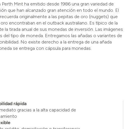
a Perth Mint ha emitido desde 1986 una gran variedad de
ión que han alcanzado gran atención en todo el mundo. El
recuerda originalmente a las pepitas de oro (nuggets) que
oro encontraban en el outback australiano. Es típico de la
ite la tirada anual de sus monedas de inversión. Las imágenes
s del tipo de moneda. Entregamos las añadas o variantes de
nibilidad. No existe derecho a la entrega de una añada
oneda se entrega con cápsula para monedas.
ilidad rápida
mediato gracias a la alta capacidad de
namiento
exible
de crédito, domiciliación o transferencia