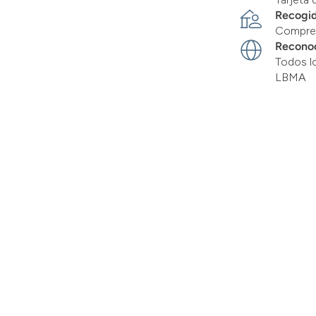
Recogid
Compre 
Recono
Todos l
LBMA