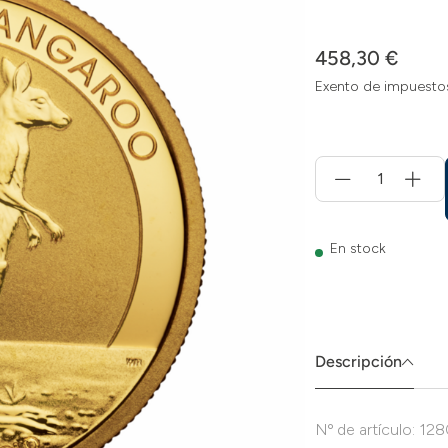
458,30 €
Exento de impuesto
Menge
für
Añadir
a
la
En stock
cesta
Descripción
Nº de artículo: 12