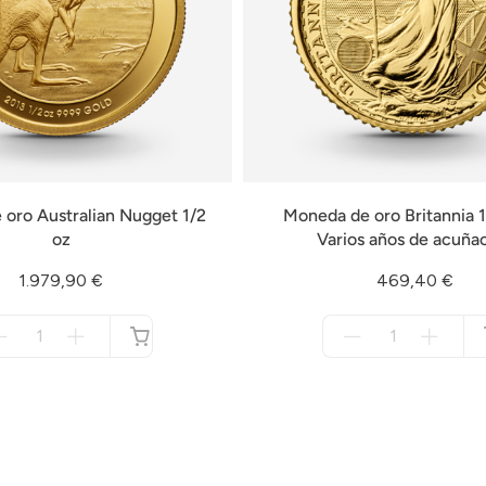
oro Australian Nugget 1/2
Moneda de oro Britannia 1
oz
Varios años de acuña
1.979,90 €
469,40 €
Menge
Menge
für
für
no
no
disponible
disponible