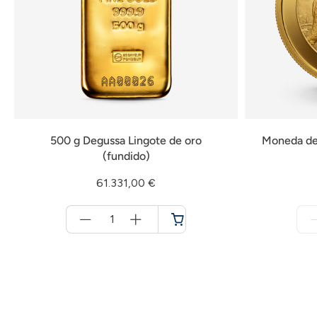
500 g Degussa Lingote de oro
Moneda de 
(fundido)
61.331,00 €
Menge
für
Cesta
de
la
compra