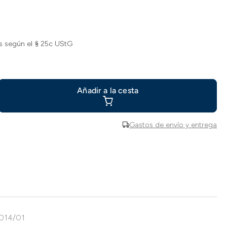
s según el § 25c UStG
Añadir a la cesta
Gastos de envío y entrega
8014/01