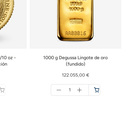
/10 oz -
1000 g Degussa Lingote de oro
ción
(fundido)
122.055,00 €
Menge
für
Cesta
de
la
compra