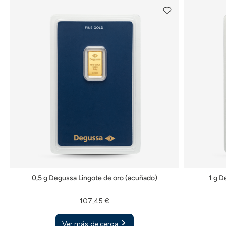
0,5 g Degussa Lingote de oro (acuñado)
1 g D
107,45 €
Ver más de cerca