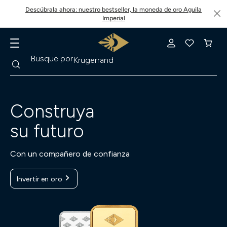
Descúbrala ahora: nuestro bestseller, la moneda de oro Aguila
Imperial
Buscar
Busque por
Krugerrand
Construya
su futuro
Con un compañero de confianza
Invertir en oro