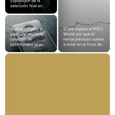
Exposición de la
selección final en
Gendarmenmarkt
Nuevo estudio: el
El oro supera al MSCI
papel del oro en la
World: por qué el
creación de
metal precioso vuelve
patrimonio a largo
a estar en el foco de
plazo
los inversores