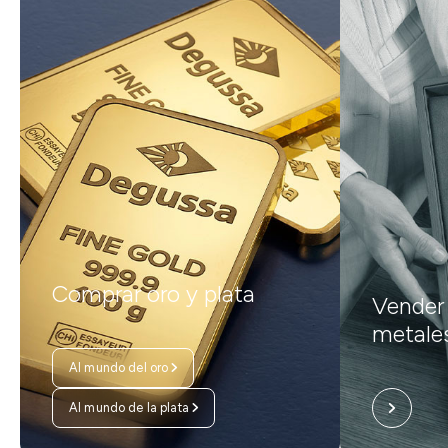
Comprar oro y plata
Vender 
metale
Al mundo del oro
Al mundo de la plata