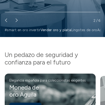
2
/
6
#smart en oro invertir
Vender oro y plata
Lingotes de oro
Agui
Un pedazo de seguridad y
confianza para el futuro
Elegancia española para coleccionistas exigentes
Moneda de
oro Aguila