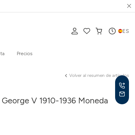
ES
ta
Precios
Volver al resumen de artículos
o George V 1910-1936 Moneda
Lu-V
10-1