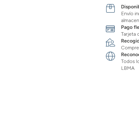
Disponib
Envío in
almace
Pago fl
Tarjeta 
Recogid
Compre 
Recono
Todos l
LBMA