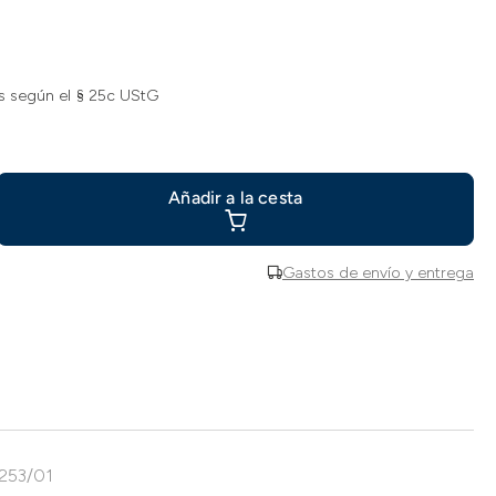
s según el § 25c UStG
Añadir a la cesta
Gastos de envío y entrega
0253/01