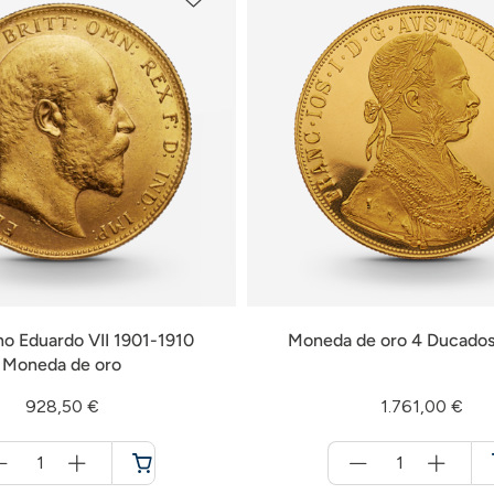
no Eduardo VII 1901-1910
Moneda de oro 4 Ducados
Moneda de oro
928,50 €
1.761,00 €
Menge
Menge
für
für
Cesta
Cesta