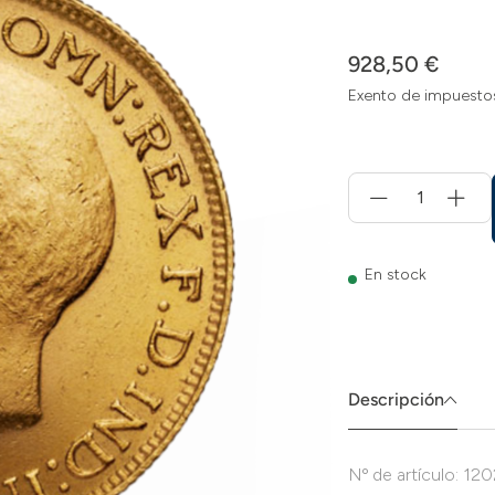
928,50 €
Exento de impuesto
Menge
für
Añadir
a
la
En stock
cesta
Descripción
Nº de artículo: 12