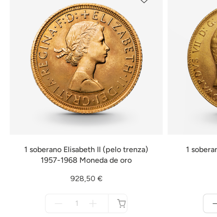
1 soberano Elisabeth II (pelo trenza)
1 sobera
1957-1968 Moneda de oro
928,50 €
Menge
für
no