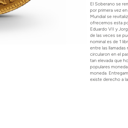
El Soberano se re
por primera vez en 
Mundial se revitali
ofrecemos esta po
Eduardo VII y Jorg
de las veces se pue
nominal es de 1 li
entre las llamadas
circularon en el 
tan elevada que h
populares monedas 
moneda. Entregamo
existe derecho a l