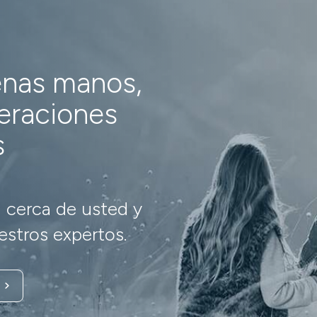
enas manos,
neraciones
s
 cerca de usted y
stros expertos.