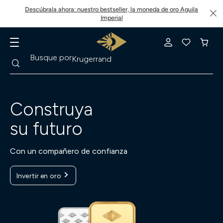
Descúbrala ahora: nuestro bestseller, la moneda de oro Aguila
Imperial
Buscar
Busque por
Krugerrand
Construya
su futuro
Con un compañero de confianza
Invertir en oro