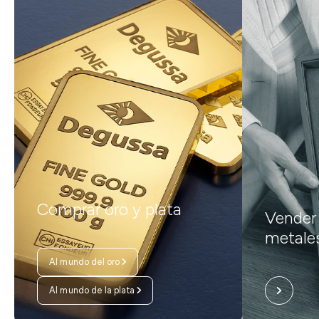
Comprar oro y plata
Vender 
metale
Al mundo del oro
Al mundo de la plata