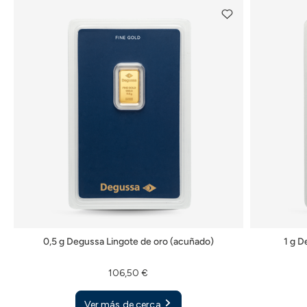
0,5 g Degussa Lingote de oro (acuñado)
1 g D
106,50 €
Ver más de cerca