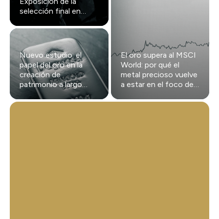
Exposición de la
selección final en
Gendarmenmarkt
Nuevo estudio: el
El oro supera al MSCI
papel del oro en la
World: por qué el
creación de
metal precioso vuelve
patrimonio a largo
a estar en el foco de
plazo
los inversores