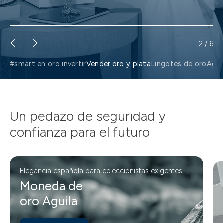
2
/
6
#smart en oro invertir
Vender oro y plata
Lingotes de oro
Agui
Un pedazo de seguridad y
confianza para el futuro
Elegancia española para coleccionistas exigentes
Moneda de
oro Aguila